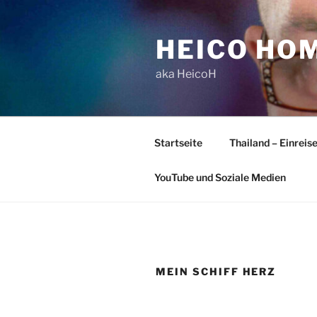
Zum
Inhalt
HEICO HO
springen
aka HeicoH
Startseite
Thailand – Einreis
YouTube und Soziale Medien
MEIN SCHIFF HERZ