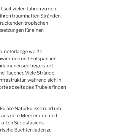
t seit vielen Jahren zu den
 ihren traumhaften Stränden,
druckenden tropischen
ssetzungen für einen
ilometerlange weiße
chwimmen und Entspannen
 Andamanensee begeistert
d Taucher. Viele Strände
nfrastruktur, während sich in
te abseits des Trubels finden
kuläre Naturkulisse rund um
en aus dem Meer empor und
haften Südostasiens.
rische Buchten laden zu