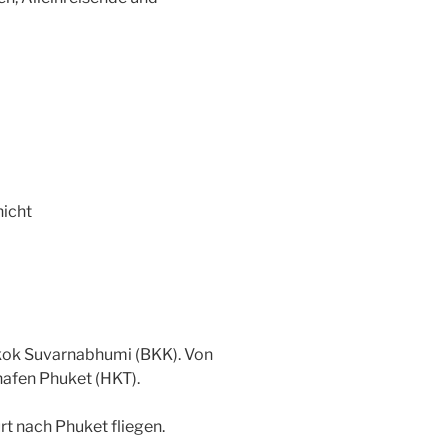
nicht
ok Suvarnabhumi (BKK). Von
afen Phuket (HKT).
rt nach Phuket fliegen.