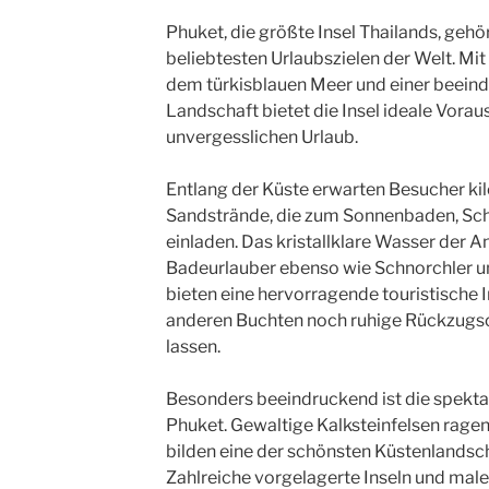
Phuket, die größte Insel Thailands, gehör
beliebtesten Urlaubszielen der Welt. Mit
dem türkisblauen Meer und einer beein
Landschaft bietet die Insel ideale Vorau
unvergesslichen Urlaub.
Entlang der Küste erwarten Besucher k
Sandstrände, die zum Sonnenbaden, S
einladen. Das kristallklare Wasser der
Badeurlauber ebenso wie Schnorchler un
bieten eine hervorragende touristische I
anderen Buchten noch ruhige Rückzugsor
lassen.
Besonders beeindruckend ist die spekta
Phuket. Gewaltige Kalksteinfelsen rag
bilden eine der schönsten Küstenlandsc
Zahlreiche vorgelagerte Inseln und male