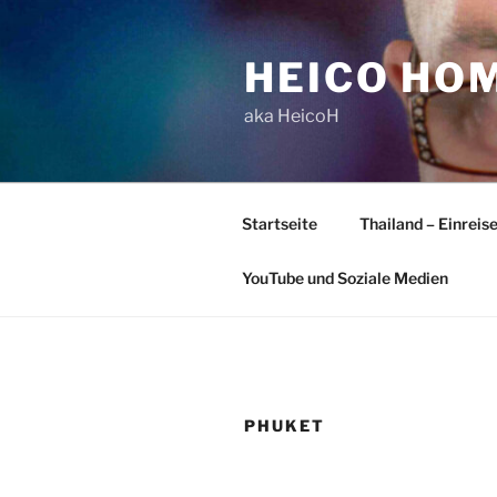
Zum
Inhalt
HEICO HO
springen
aka HeicoH
Startseite
Thailand – Einreis
YouTube und Soziale Medien
PHUKET