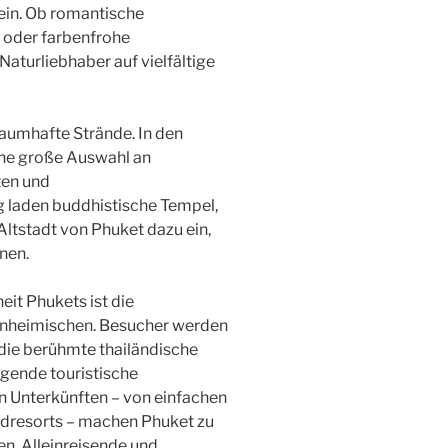
in. Ob romantische
 oder farbenfrohe
aturliebhaber auf vielfältige
traumhafte Strände. In den
ine große Auswahl an
ten und
g laden buddhistische Tempel,
 Altstadt von Phuket dazu ein,
rnen.
eit Phukets ist die
Einheimischen. Besucher werden
die berühmte thailändische
agende touristische
n Unterkünften – von einfachen
andresorts – machen Phuket zu
en, Alleinreisende und