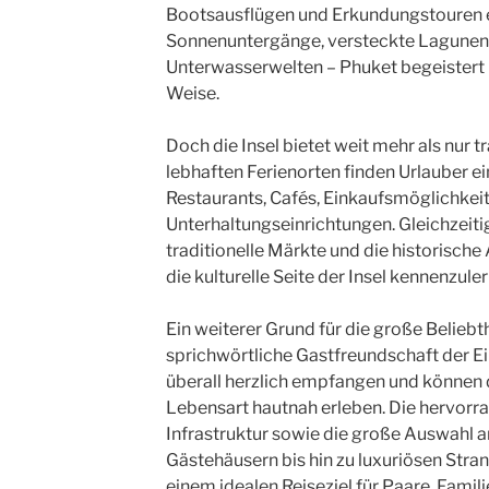
Bootsausflügen und Erkundungstouren e
Sonnenuntergänge, versteckte Lagunen
Unterwasserwelten – Phuket begeistert N
Weise.
Doch die Insel bietet weit mehr als nur 
lebhaften Ferienorten finden Urlauber e
Restaurants, Cafés, Einkaufsmöglichkei
Unterhaltungseinrichtungen. Gleichzeiti
traditionelle Märkte und die historische
die kulturelle Seite der Insel kennenzule
Ein weiterer Grund für die große Beliebth
sprichwörtliche Gastfreundschaft der 
überall herzlich empfangen und können 
Lebensart hautnah erleben. Die hervorr
Infrastruktur sowie die große Auswahl a
Gästehäusern bis hin zu luxuriösen Str
einem idealen Reiseziel für Paare, Famili