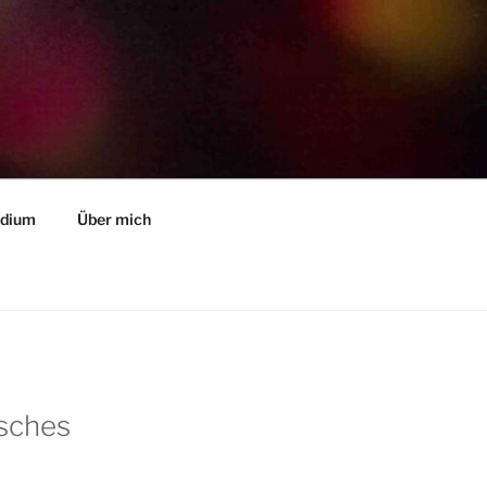
ndium
Über mich
isches