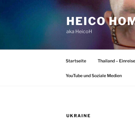
Zum
Inhalt
HEICO HO
springen
aka HeicoH
Startseite
Thailand – Einreis
YouTube und Soziale Medien
UKRAINE